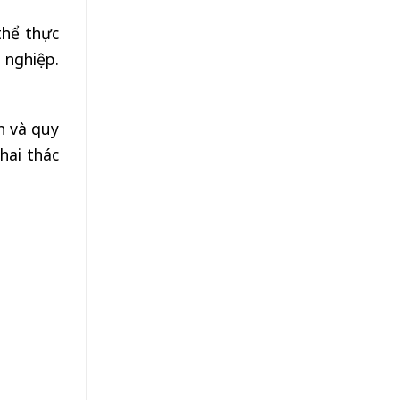
thể thực
 nghiệp.
n và quy
hai thác