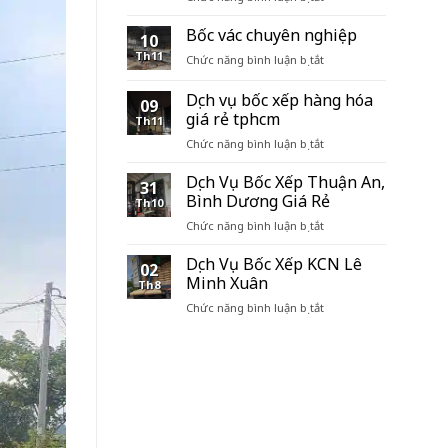
Thuê
đội
Bốc vác chuyên nghiệp
10
bốc
Th11
ở
Chức năng bình luận bị tắt
xếp
Bốc
hàng
vác
Dịch vụ bốc xếp hàng hóa
hóa
09
chuyên
container
giá rẻ tphcm
Th11
nghiệp
tại
ở
Chức năng bình luận bị tắt
TPHCM
Dịch
vụ
Dịch Vụ Bốc Xếp Thuận An,
31
bốc
Bình Dương Giá Rẻ
Th10
xếp
ở
Chức năng bình luận bị tắt
hàng
Dịch
hóa
Vụ
Dịch Vụ Bốc Xếp KCN Lê
giá
02
Bốc
rẻ
Minh Xuân
Th8
Xếp
tphcm
ở
Chức năng bình luận bị tắt
Thuận
Dịch
An,
Vụ
Bình
Bốc
Dương
Xếp
Giá
KCN
Rẻ
Lê
Minh
Xuân