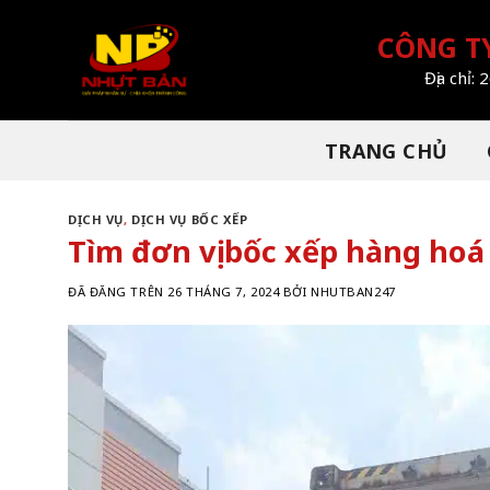
Chuyển
đến
CÔNG T
nội
Địa chỉ
dung
TRANG CHỦ
DỊCH VỤ
,
DỊCH VỤ BỐC XẾP
Tìm đơn vị bốc xếp hàng hoá 
ĐÃ ĐĂNG TRÊN
26 THÁNG 7, 2024
BỞI
NHUTBAN247