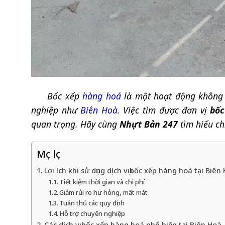
Bốc xếp
hàng hoá
là một hoạt động không t
nghiệp như
Biên Hoà
. Việc tìm được đơn vị
bốc
quan trọng. Hãy cùng
Nhựt Bản 247
tìm hiểu ch
Mục lục
Lợi ích khi sử dụng dịch vụ bốc xếp hàng hoá tại Biên
Tiết kiệm thời gian và chi phí
Giảm rủi ro hư hỏng, mất mát
Tuân thủ các quy định
Hỗ trợ chuyên nghiệp
Các dịch vụ bốc xếp hàng hoá phổ biến tại Biên Hoà