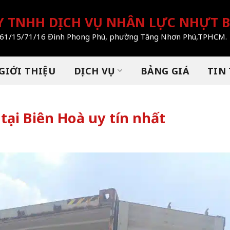
Y TNHH DỊCH VỤ NHÂN LỰC NHỰT 
: 261/15/71/16 Đình Phong Phú, phường Tăng Nhơn Phú,TPHCM.
GIỚI THIỆU
DỊCH VỤ
BẢNG GIÁ
TIN
tại Biên Hoà uy tín nhất