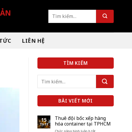
BẢN
Tìm
kiếm:
 TỨC
LIÊN HỆ
TÌM KIẾM
BÀI VIẾT MỚI
Thuê đội bốc xếp hàng
15
hóa container tại TPHCM
Th11
ở
Chức năng bình luận bị tắt