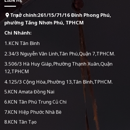
Trụ sở chính:261/15/71/16 Đình Phong Phú,
phường Tăng Nhơn Phú, TPHCM
Chi Nhánh:
1.KCN Tân Bình
2.34/3 Nguyễn Văn Linh,Tân Phú,Quận 7,TPHCM.
3.506/3 Hà Huy Giáp,Phường Thạnh Xuân,Quận
12,TPHCM
4.125/3 Cộng Hòa,Phường 13,Tân Bình,TPHCM.
5.KCN Amata Đồng Nai
6.KCN Tân Phú Trung Củ Chi
7.KCN Hiệp Phước Nhà Bè
8.KCN Tân Tạo