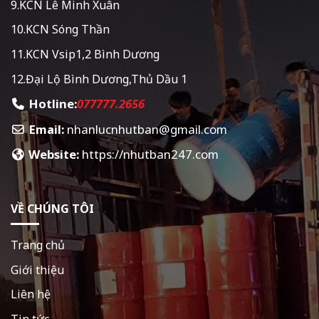
9.KCN Lê Minh Xuân
10.KCN Sóng Thần
11.KCN Vsip1,2 Bình Dương
12.Đại Lộ Bình Dương,Thủ Dầu 1
Hotline:
077777.2656
Email:
nhanlucnhutban@gmail.com
Website:
https://nhutban247.com
VỀ CHÚNG TÔI
Trang chủ
Giới thiệu
Liên hệ
Tin tức