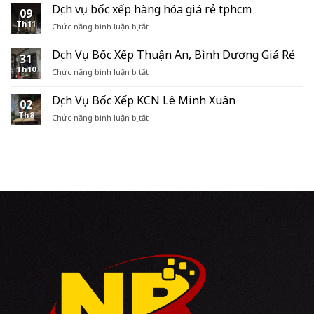
vác
Dịch vụ bốc xếp hàng hóa giá rẻ tphcm
hóa
09
chuyên
container
Th11
ở
Chức năng bình luận bị tắt
nghiệp
tại
Dịch
TPHCM
vụ
Dịch Vụ Bốc Xếp Thuận An, Bình Dương Giá Rẻ
31
bốc
Th10
ở
Chức năng bình luận bị tắt
xếp
Dịch
hàng
Vụ
hóa
Dịch Vụ Bốc Xếp KCN Lê Minh Xuân
02
Bốc
giá
Th8
ở
Chức năng bình luận bị tắt
Xếp
rẻ
Dịch
Thuận
tphcm
Vụ
An,
Bốc
Bình
Xếp
Dương
KCN
Giá
Lê
Rẻ
Minh
Xuân