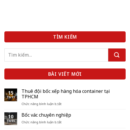
TÌM KIẾM
BÀI VIẾT MỚI
Thuê đội bốc xếp hàng hóa container tại
15
TPHCM
Th11
ở
Chức năng bình luận bị tắt
Thuê
đội
Bốc vác chuyên nghiệp
10
bốc
Th11
ở
Chức năng bình luận bị tắt
xếp
Bốc
hàng