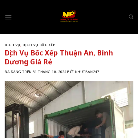
Chuyển
đến
nội
dung
DỊCH VỤ
,
DỊCH VỤ BỐC XẾP
Dịch Vụ Bốc Xếp Thuận An, Bình
Dương Giá Rẻ
ĐÃ ĐĂNG TRÊN
31 THÁNG 10, 2024
BỞI
NHUTBAN247