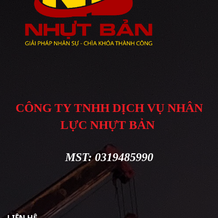
CÔNG TY TNHH DỊCH VỤ NHÂN
LỰC NHỰT BẢN
MST: 0319485990
LIÊN HỆ