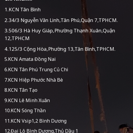
1.KCN Tân Bình
2.34/3 Nguyễn Văn Linh,Tân Phú,Quận 7,TPHCM.
3.506/3 Hà Huy Giáp,Phường Thạnh Xuân,Quận
12,TPHCM
4.125/3 Cộng Hòa,Phường 13,Tân Bình,TPHCM.
5.KCN Amata Đồng Nai
6.KCN Tân Phú Trung Củ Chi
7.KCN Hiệp Phước Nhà Bè
8.KCN Tân Tạo
9.KCN Lê Minh Xuân
10.KCN Sóng Thần
11.KCN Vsip1,2 Bình Dương
12.Đại Lộ Bình Dương,Thủ Dầu 1