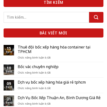
TÌM KIẾM
BÀI VIẾT MỚI
Thuê đội bốc xếp hàng hóa container tại
15
TPHCM
Th11
ở
Chức năng bình luận bị tắt
Thuê
đội
Bốc vác chuyên nghiệp
10
bốc
Th11
ở
Chức năng bình luận bị tắt
xếp
Bốc
hàng
vác
Dịch vụ bốc xếp hàng hóa giá rẻ tphcm
hóa
09
chuyên
container
Th11
ở
Chức năng bình luận bị tắt
nghiệp
tại
Dịch
TPHCM
vụ
Dịch Vụ Bốc Xếp Thuận An, Bình Dương Giá Rẻ
31
bốc
Th10
ở
Chức năng bình luận bị tắt
xếp