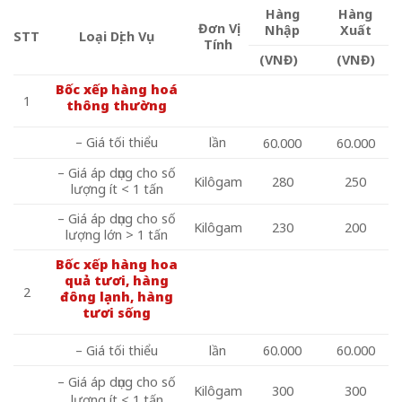
Hàng
Hàng
Đơn Vị
Nhập
Xuất
STT
Loại Dịch Vụ
Tính
(VNĐ)
(VNĐ)
Bốc xếp hàng hoá
1
thông thường
– Giá tối thiểu
lần
60.000
60.000
– Giá áp dụng cho số
Kilôgam
280
250
lượng ít < 1 tấn
– Giá áp dụng cho số
Kilôgam
230
200
lượng lớn > 1 tấn
Bốc xếp hàng hoa
quả tươi, hàng
2
đông lạnh, hàng
tươi sống
– Giá tối thiểu
lần
60.000
60.000
– Giá áp dụng cho số
Kilôgam
300
300
lượng ít < 1 tấn