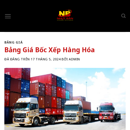
Chuyển
đến
nội
dung
BẢNG GIÁ
Bảng Giá Bốc Xếp Hàng Hóa
ĐÃ ĐĂNG TRÊN
17 THÁNG 5, 2024
BỞI
ADMIN