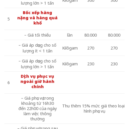
Kilôgam
300
300
lượng lớn > 1 tấn
Bốc xếp hàng
nặng và hàng quá
5
khổ
– Giá tối thiểu
lần
80.000
80.000
– Giá áp dụng cho số
Kilôgam
270
270
lượng ít < 1 tấn
– Giá áp dụng cho số
Kilôgam
230
230
lượng lớn > 1 tấn
Dịch vụ phục vụ
ngoài giờ hành
6
chính
– Giá phục vụ trong
khoảng từ 16h30
Thu thêm 15% mức giá theo loại
đến 22h00 của ngày
hình phục vụ
làm việc thông
thường
– Giá phục vụ trong sau