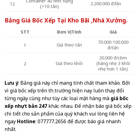
Container 40 feet nặng
2.200.000 đ/lần
12
(>10 tấn)
Bảng Giá Bốc Xếp Tại Kho Bãi ,Nhà Xưởng.
STT
Đơn Vị Tính
Giá
70.000-100.000
Giá theo tấn
1
đ/tấn
20.000 đ/cbm
Giá theo khối
(hàng nhẹ 3 khối
2
nhẹ hơn 1 tấn)
Lưu ý
: Bảng giá này chỉ mang tính chất tham khảo. Bởi
vì giá bốc xếp trên thị trường hiện nay luôn thay đổi
từng ngày cùng như tùy các loại mặt hàng mà
giá bốc
xếp nhựt bản 247
khác nhau. Để nhận báo giá bốc xếp
chi tiết cho sản phẩm của quý khách vui lòng liên hệ
ngay
Hotline
:
077777.2656
để được báo giá nhanh
nhất.