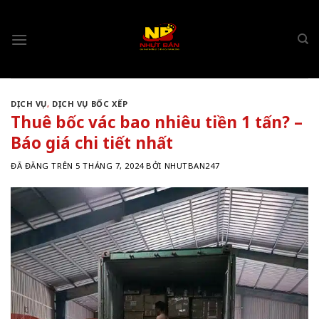
Chuyển
đến
nội
dung
DỊCH VỤ
,
DỊCH VỤ BỐC XẾP
Thuê bốc vác bao nhiêu tiền 1 tấn? –
Báo giá chi tiết nhất
ĐÃ ĐĂNG TRÊN
5 THÁNG 7, 2024
BỞI
NHUTBAN247