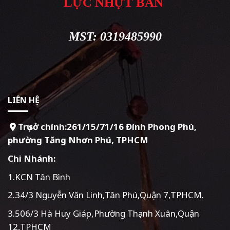
LỰC NHỰT BẢN
MST: 0319485990
LIÊN HỆ
Trụ sở chính:261/15/71/16 Đình Phong Phú,
phường Tăng Nhơn Phú, TPHCM
Chi Nhánh:
1.KCN Tân Bình
2.34/3 Nguyễn Văn Linh,Tân Phú,Quận 7,TPHCM.
3.506/3 Hà Huy Giáp,Phường Thạnh Xuân,Quận
12,TPHCM