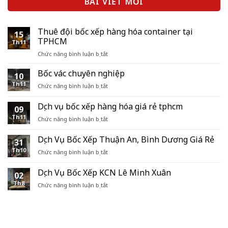
BÀI VIẾT MỚI
Thuê đội bốc xếp hàng hóa container tại
15
TPHCM
Th11
ở
Chức năng bình luận bị tắt
Thuê
đội
Bốc vác chuyên nghiệp
10
bốc
Th11
ở
Chức năng bình luận bị tắt
xếp
Bốc
hàng
vác
Dịch vụ bốc xếp hàng hóa giá rẻ tphcm
hóa
09
chuyên
container
Th11
ở
Chức năng bình luận bị tắt
nghiệp
tại
Dịch
TPHCM
vụ
Dịch Vụ Bốc Xếp Thuận An, Bình Dương Giá Rẻ
31
bốc
Th10
ở
Chức năng bình luận bị tắt
xếp
Dịch
hàng
Vụ
hóa
Dịch Vụ Bốc Xếp KCN Lê Minh Xuân
02
Bốc
giá
Th8
ở
Chức năng bình luận bị tắt
Xếp
rẻ
Dịch
Thuận
tphcm
Vụ
An,
Bốc
Bình
Xếp
Dương
KCN