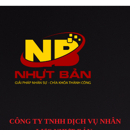
Giá
Lê
Rẻ
Minh
Xuân
CÔNG TY TNHH DỊCH VỤ NHÂN