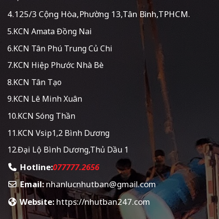
4.125/3 Cộng Hòa,Phường 13,Tân Bình,TPHCM.
5.KCN Amata Đồng Nai
6.KCN Tân Phú Trung Củ Chi
7.KCN Hiệp Phước Nhà Bè
8.KCN Tân Tạo
9.KCN Lê Minh Xuân
10.KCN Sóng Thần
11.KCN Vsip1,2 Bình Dương
12.Đại Lộ Bình Dương,Thủ Dầu 1
Hotline:
077777.2656
Email:
nhanlucnhutban@gmail.com
Website:
https://nhutban247.com