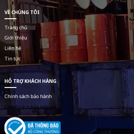
VỀ CHÚNG TÔI
Trang chủ
Giới thiệu
Liên hệ
Tin tức
HỖ TRỢ KHÁCH HÀNG
Chính sách bảo hành
Chính sách bảo mật