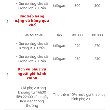
– Giá áp dụng cho số
Kilôgam
300
300
lượng lớn > 1 tấn
Bốc xếp hàng
nặng và hàng quá
5
khổ
– Giá tối thiểu
lần
80.000
80.000
– Giá áp dụng cho số
Kilôgam
270
270
lượng ít < 1 tấn
– Giá áp dụng cho số
Kilôgam
230
230
lượng lớn > 1 tấn
Dịch vụ phục vụ
ngoài giờ hành
6
chính
– Giá phục vụ trong
khoảng từ 16h30
Thu thêm 15% mức giá theo loại
đến 22h00 của ngày
hình phục vụ
làm việc thông
thường