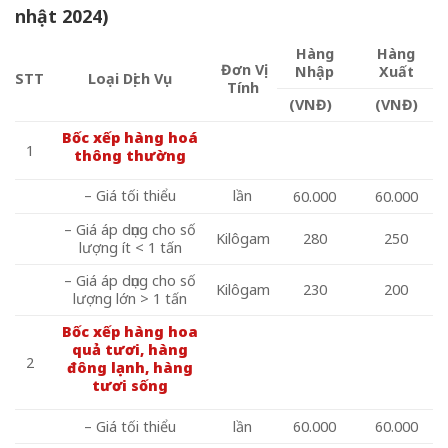
nhật 2024)
Hàng
Hàng
Đơn Vị
Nhập
Xuất
STT
Loại Dịch Vụ
Tính
(VNĐ)
(VNĐ)
Bốc xếp hàng hoá
1
thông thường
– Giá tối thiểu
lần
60.000
60.000
– Giá áp dụng cho số
Kilôgam
280
250
lượng ít < 1 tấn
– Giá áp dụng cho số
Kilôgam
230
200
lượng lớn > 1 tấn
Bốc xếp hàng hoa
quả tươi, hàng
2
đông lạnh, hàng
tươi sống
– Giá tối thiểu
lần
60.000
60.000