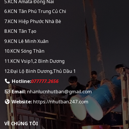
5.KCN Amata Đồng Nai
6.KCN Tân Phú Trung Củ Chi
7.KCN Hiệp Phước Nhà Bè
8.KCN Tân Tạo
9.KCN Lê Minh Xuân
10.KCN Sóng Thần
11.KCN Vsip1,2 Bình Dương
12.Đại Lộ Bình Dương,Thủ Dầu 1
Hotline:
077777.2656
Email:
nhanlucnhutban@gmail.com
Website:
https://nhutban247.com
VỀ CHÚNG TÔI