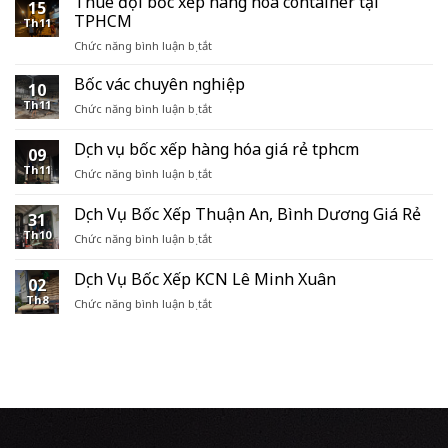
Thuê đội bốc xếp hàng hóa container tại
15
TPHCM
Th11
ở
Chức năng bình luận bị tắt
Thuê
đội
Bốc vác chuyên nghiệp
10
bốc
Th11
ở
Chức năng bình luận bị tắt
xếp
Bốc
hàng
vác
Dịch vụ bốc xếp hàng hóa giá rẻ tphcm
hóa
09
chuyên
container
Th11
ở
Chức năng bình luận bị tắt
nghiệp
tại
Dịch
TPHCM
vụ
Dịch Vụ Bốc Xếp Thuận An, Bình Dương Giá Rẻ
31
bốc
Th10
ở
Chức năng bình luận bị tắt
xếp
Dịch
hàng
Vụ
hóa
Dịch Vụ Bốc Xếp KCN Lê Minh Xuân
02
Bốc
giá
Th8
ở
Chức năng bình luận bị tắt
Xếp
rẻ
Dịch
Thuận
tphcm
Vụ
An,
Bốc
Bình
Xếp
Dương
KCN
Giá
Lê
Rẻ
Minh
Xuân