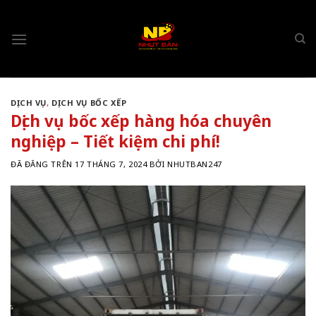
Chuyển
đến
nội
dung
DỊCH VỤ
,
DỊCH VỤ BỐC XẾP
Dịch vụ bốc xếp hàng hóa chuyên
nghiệp – Tiết kiệm chi phí!
ĐÃ ĐĂNG TRÊN
17 THÁNG 7, 2024
BỞI
NHUTBAN247