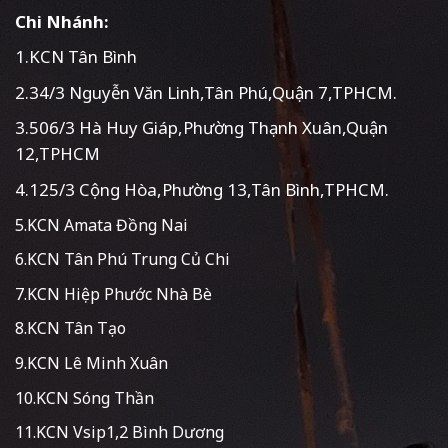
Chi Nhánh:
1.KCN Tân Bình
2.34/3 Nguyễn Văn Linh,Tân Phú,Quận 7,TPHCM.
3.506/3 Hà Huy Giáp,Phường Thạnh Xuân,Quận
12,TPHCM
4.125/3 Cộng Hòa,Phường 13,Tân Bình,TPHCM.
5.KCN Amata Đồng Nai
6.KCN Tân Phú Trung Củ Chi
7.KCN Hiệp Phước Nhà Bè
8.KCN Tân Tạo
9.KCN Lê Minh Xuân
10.KCN Sóng Thần
11.KCN Vsip1,2 Bình Dương