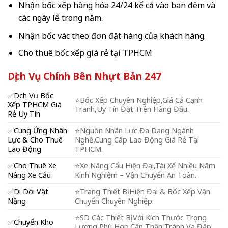
Nhận bốc xếp hàng hóa 24/24 kể cả vào ban đêm và
các ngày lễ trong năm.
Nhận bốc vác theo đơn đặt hàng của khách hàng.
Cho thuê bốc xếp giá rẻ tại TPHCM
Dịch Vụ Chính Bên Nhựt Bản 247
✅
Dịch Vụ Bốc
⭐️Bốc Xếp Chuyên Nghiệp,Giá Cả Cạnh
Xếp TPHCM Giá
Tranh,Uy Tín Đặt Trên Hàng Đầu.
Rẻ Uy Tín
✅
Cung Ứng Nhân
⭐️Nguồn Nhân Lực Đa Dạng Ngành
Lực & Cho Thuê
Nghề,Cung Cấp Lao Động Giá Rẻ Tại
Lao Động
TPHCM.
✅
Cho Thuê Xe
⭐️Xe Nâng Cẩu Hiện Đại,Tài Xế Nhiều Năm
Nâng Xe Cẩu
Kinh Nghiệm – Vận Chuyển An Toàn.
✅
Di Dời Vật
⭐️Trang Thiết Bị Hiện Đại & Bốc Xếp Vận
Nặng
Chuyển Chuyên Nghiệp.
⭐️SD Các Thiết Bị Với Kích Thước Trọng
✅
Chuyển Kho
Lượng Phù Hợp,Cẩn Thận Tránh Va Đập