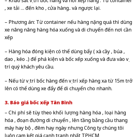
– Khảo sát vị trí bốc hàng và nơi xếp hàng : Từ container
, xe tải … đến kho , cửa hàng.. và ngược lại.
– Phương án: Từ container nếu hàng nặng quá thì dùng
xe nâng nâng hàng hóa xuống và di chuyển đến nơi cần
xếp
– Hàng hóa đóng kiện có thể dùng bẩy ( xà cầy , búa ,
dao , kéo ..) để phá kiện và bốc xếp xuống và đưa vào vị
trí quý khách yêu cầu.
– Nếu từ vị trí bốc hàng đến vị trí xếp hàng xa từ 15m trở
lên có thể dùng xe đẩy để di chuyển cho nhanh.
3. Báo giá bốc xếp Tân Bình
– Chi phí sẽ tùy theo khối lượng hàng hóa , loại hàng
hóa , đoạn đường di chuyển , lên tầng bằng cầu thang
máy hay bộ , đêm hay ngày nhưng Công ty chúng tôi
luôn cam kết giá cạnh tranh nhất TPHCM