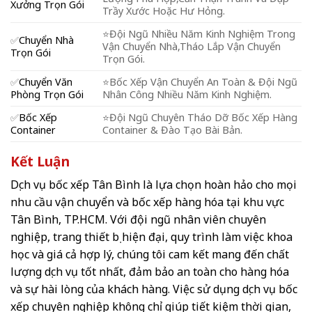
Xưởng Trọn Gói
Trầy Xước Hoặc Hư Hỏng.
⭐️Đội Ngũ Nhiều Năm Kinh Nghiệm Trong
✅
Chuyển Nhà
Vận Chuyển Nhà,Tháo Lắp Vận Chuyển
Trọn Gói
Trọn Gói.
✅
Chuyển Văn
⭐️Bốc Xếp Vận Chuyển An Toàn & Đội Ngũ
Phòng Trọn Gói
Nhân Công Nhiều Năm Kinh Nghiệm.
✅
Bốc Xếp
⭐️Đội Ngũ Chuyên Tháo Dỡ Bốc Xếp Hàng
Container
Container & Đào Tạo Bài Bản.
Kết Luận
Dịch vụ bốc xếp Tân Bình là lựa chọn hoàn hảo cho mọi
nhu cầu vận chuyển và bốc xếp hàng hóa tại khu vực
Tân Bình, TP.HCM. Với đội ngũ nhân viên chuyên
nghiệp, trang thiết bị hiện đại, quy trình làm việc khoa
học và giá cả hợp lý, chúng tôi cam kết mang đến chất
lượng dịch vụ tốt nhất, đảm bảo an toàn cho hàng hóa
và sự hài lòng của khách hàng. Việc sử dụng
dịch vụ bốc
xếp
chuyên nghiệp không chỉ giúp tiết kiệm thời gian,