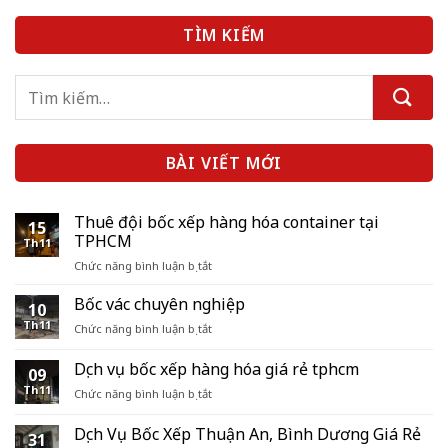
TÌM KIẾM
BÀI VIẾT MỚI
Thuê đội bốc xếp hàng hóa container tại
15
TPHCM
Th11
ở
Chức năng bình luận bị tắt
Thuê
đội
Bốc vác chuyên nghiệp
10
bốc
Th11
ở
Chức năng bình luận bị tắt
xếp
Bốc
hàng
vác
Dịch vụ bốc xếp hàng hóa giá rẻ tphcm
hóa
09
chuyên
container
Th11
ở
Chức năng bình luận bị tắt
nghiệp
tại
Dịch
TPHCM
vụ
Dịch Vụ Bốc Xếp Thuận An, Bình Dương Giá Rẻ
31
bốc