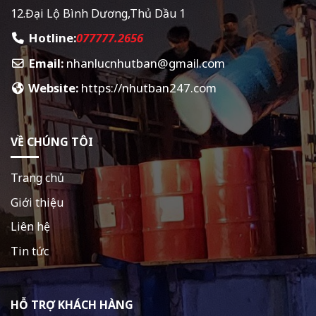
12.Đại Lộ Bình Dương,Thủ Dầu 1
Hotline:
077777.2656
Email:
nhanlucnhutban@gmail.com
Website:
https://nhutban247.com
VỀ CHÚNG TÔI
Trang chủ
Giới thiệu
Liên hệ
Tin tức
HỖ TRỢ KHÁCH HÀNG