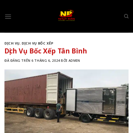
Chuyển
đến
nội
dung
DỊCH VỤ
,
DỊCH VỤ BỐC XẾP
Dịch Vụ Bốc Xếp Tân Bình
ĐÃ ĐĂNG TRÊN
6 THÁNG 6, 2024
BỞI
ADMIN