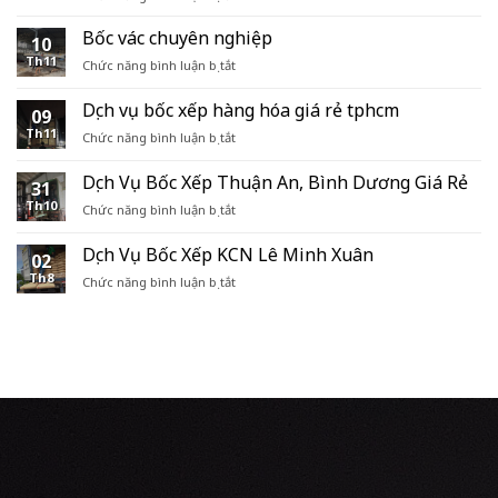
Thuê
đội
Bốc vác chuyên nghiệp
10
bốc
Th11
ở
Chức năng bình luận bị tắt
xếp
Bốc
hàng
vác
Dịch vụ bốc xếp hàng hóa giá rẻ tphcm
hóa
09
chuyên
container
Th11
ở
Chức năng bình luận bị tắt
nghiệp
tại
Dịch
TPHCM
vụ
Dịch Vụ Bốc Xếp Thuận An, Bình Dương Giá Rẻ
31
bốc
Th10
ở
Chức năng bình luận bị tắt
xếp
Dịch
hàng
Vụ
hóa
Dịch Vụ Bốc Xếp KCN Lê Minh Xuân
02
Bốc
giá
Th8
ở
Chức năng bình luận bị tắt
Xếp
rẻ
Dịch
Thuận
tphcm
Vụ
An,
Bốc
Bình
Xếp
Dương
KCN
Giá
Lê
Rẻ
Minh
Xuân