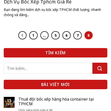
Dịch Vụ Bốc Xếp Tphcm Giá Rẻ
Bạn đang tìm kiếm dịch vụ bốc xếp TPHCM chất lượng, nhanh
chóng và đáng...
1
…
5
6
7
8
TÌM KIẾM
BÀI VIẾT MỚI
Thuê đội bốc xếp hàng hóa container tại
15
TPHCM
Th11
ở
Chức năng bình luận bị tắt