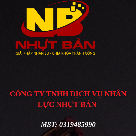
CÔNG TY TNHH DỊCH VỤ NHÂN
LỰC NHỰT BẢN
MST: 0319485990