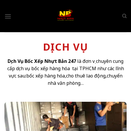
Chuyển
đến
nội
dung
DỊCH VỤ
Dịch Vụ Bốc Xếp Nhựt Bản 247
là đơn vị chuyên cung
cấp dịch vụ bốc xếp hàng hóa tại TPHCM như các lĩnh
vực sau:bốc xếp hàng hóa,cho thuê lao động,chuyển
nhà văn phòng…