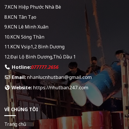
7.KCN Hiệp Phước Nhà Bè
8.KCN Tân Tạo
9.KCN Lê Minh Xuân
10.KCN Sóng Thần
11.KCN Vsip1,2 Bình Dương
12.Đại Lộ Bình Dương,Thủ Dầu 1
Hotline:
077777.2656
Email:
nhanlucnhutban@gmail.com
Website:
https://nhutban247.com
VỀ CHÚNG TÔI
Trang chủ