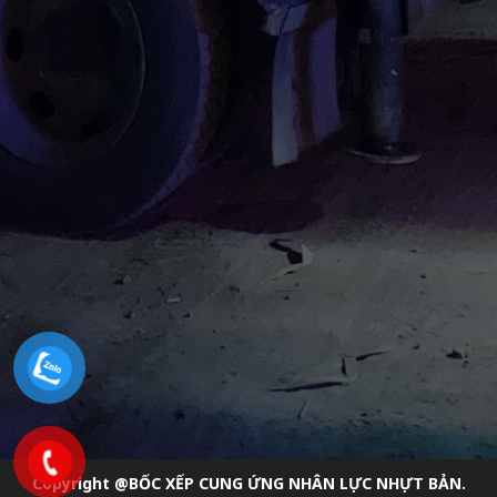
Copyright @BỐC XẾP CUNG ỨNG NHÂN LỰC NHỰT BẢN.